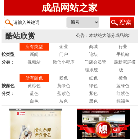
成品网站之家
酷站欣赏
公告：本站绝大部分成品站均支持
所有类型
企业
商城
行业
按类型
新闻
门户
论坛
手机站
分类
：
视频站
微信小程序
门店会员管
最新宽屏模
理系统
板
所有颜色
粉色
红色
橙色
按颜色
黄棕色
黄绿色
绿色
蓝绿色
分类
：
蓝色
蓝紫色
紫色
红紫色
白色
灰色
黑色
棕褐色