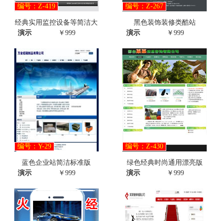
编号：Z-419
编号：Z-267
经典实用监控设备等简洁大
黑色装饰装修类酷站
演示
￥999
演示
￥999
编号：Y-29
编号：Z-430
蓝色企业站简洁标准版
绿色经典时尚通用漂亮版
演示
￥999
演示
￥999