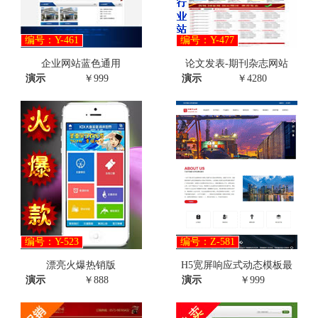
编号：Y-461
编号：Y-477
企业网站蓝色通用
论文发表-期刊杂志网站
演示
￥999
演示
￥4280
编号：Y-523
编号：Z-581
漂亮火爆热销版
H5宽屏响应式动态模板最
演示
￥888
演示
￥999