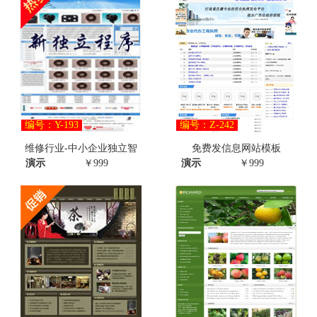
编号：Y-193
编号：Z-242
维修行业-中小企业独立智
免费发信息网站模板
演示
￥999
演示
￥999