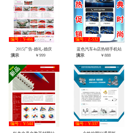
编号：Y-466
编号：Z-532
2015广告-婚礼-婚庆
蓝色汽车4s店热销手机站
演示
￥999
演示
￥888
编号：Y-544
编号：Y-337