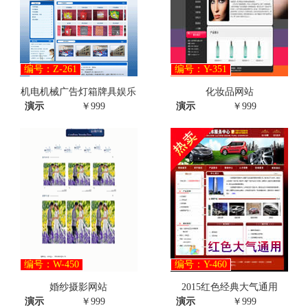
编号：Z-261
编号：Y-351
机电机械广告灯箱牌具娱乐
化妆品网站
演示
￥999
演示
￥999
编号：W-450
编号：Y-460
婚纱摄影网站
2015红色经典大气通用
演示
￥999
演示
￥999