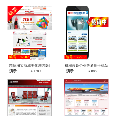
编号：Y-502
编号：Z-517
精仿淘宝商城美化增强版(
机械设备企业等通用手机站
演示
￥1780
演示
￥888