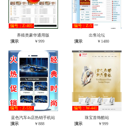
编号：Z-405
编号：Z-5
养殖类豪华通用版
出售论坛
演示
￥999
演示
￥1480
编号：Z-532
编号：W-441
蓝色汽车4s店热销手机站
珠宝首饰酷站
演示
￥888
演示
￥999