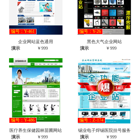
编号：Y-461
编号：Y-26
企业网站蓝色通用
黑色大气企业网站
演示
￥999
演示
￥999
编号：Y-486
编号：Z-174
医疗养生保健园林苗圃网站
锡业电子焊锡医院挂号服务
演示
￥999
演示
￥999