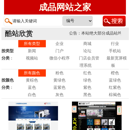
成品网站之家
酷站欣赏
公告：本站绝大部分成品站均支持英
所有类型
企业
商城
行业
按类型
新闻
门户
论坛
手机站
分类
：
视频站
微信小程序
门店会员管
最新宽屏模
理系统
板
所有颜色
粉色
红色
橙色
按颜色
黄棕色
黄绿色
绿色
蓝绿色
分类
：
蓝色
蓝紫色
紫色
红紫色
白色
灰色
黑色
棕褐色