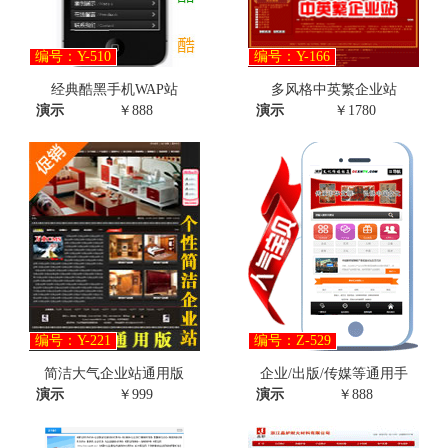
编号：Y-510
编号：Y-166
经典酷黑手机WAP站
多风格中英繁企业站
演示
￥888
演示
￥1780
编号：Y-221
编号：Z-529
简洁大气企业站通用版
企业/出版/传媒等通用手
演示
￥999
演示
￥888