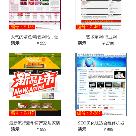
编号：Y-183
编号：Z-467
大气的紫色/粉色网站，适
艺术家网/行业网
演示
￥999
演示
￥2780
编号：Z-117
编号：Z-287
最新流行豪华房产家居家装
SEO优化版适合维修机器
演示
￥999
演示
￥999