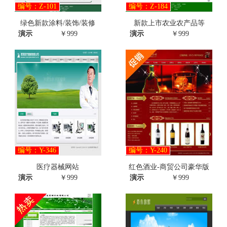
编号：Z-101
编号：Z-184
绿色新款涂料/装饰/装修
新款上市农业农产品等
演示
￥999
演示
￥999
编号：Y-346
编号：Y-240
医疗器械网站
红色酒业-商贸公司豪华版
演示
￥999
演示
￥999