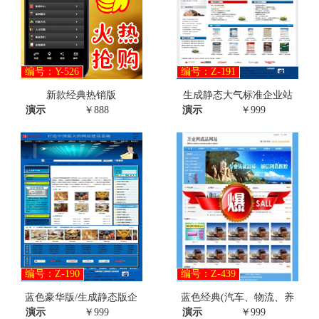
编号：Y-526
编号：Z-191
新款经典热销版
生成静态大气标准企业站
演示
￥888
演示
￥999
编号：Z-190
编号：Z-439
蓝色豪华版/生成静态版企
蓝色经典(汽车、物流、养
演示
￥999
演示
￥999