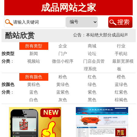
成品网站之家
酷站欣赏
公告：本站绝大部分成品站均支持英
所有类型
企业
商城
行业
按类型
新闻
门户
论坛
手机站
分类
：
视频站
微信小程序
门店会员管
最新宽屏模
理系统
板
所有颜色
粉色
红色
橙色
按颜色
黄棕色
黄绿色
绿色
蓝绿色
分类
：
蓝色
蓝紫色
紫色
红紫色
白色
灰色
黑色
棕褐色