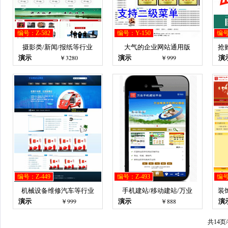
编号：Z-582
编号：Y-150
编号
摄影类/新闻/报纸等行业
大气的企业网站通用版
抢
￥3280
￥999
演示
演示
演
编号：Z-449
编号：Z-493
编号
机械设备维修汽车等行业
手机建站/移动建站/万业
装
￥999
￥888
演示
演示
演
共14页