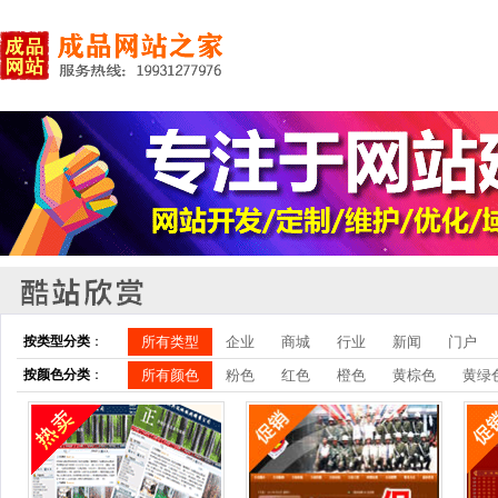
按类型分类
：
所有类型
企业
商城
行业
新闻
门户
按颜色分类
：
所有颜色
粉色
红色
橙色
黄棕色
黄绿