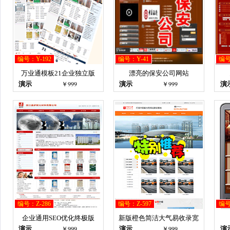
编号：Y-192
编号：Y-41
编号
万业通模板21企业独立版
漂亮的保安公司网站
￥999
￥999
演示
演示
演
编号：Z-286
编号：Z-597
编号
企业通用SEO优化终极版
新版橙色简洁大气易收录宽
￥999
￥999
演示
演示
演