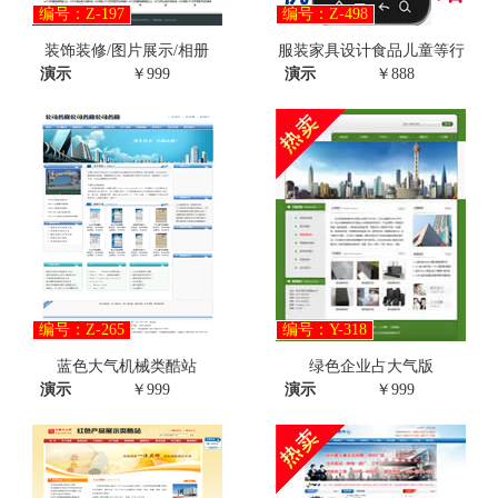
编号：Z-197
编号：Z-498
装饰装修/图片展示/相册
服装家具设计食品儿童等行
演示
￥999
演示
￥888
编号：Z-265
编号：Y-318
蓝色大气机械类酷站
绿色企业占大气版
演示
￥999
演示
￥999